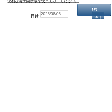
便利な電子問診票を使ってみてください。
予約
日付:
今日
木曜日
2026
年
8月
月
火
水
木
金
土
日
27
28
29
30
31
1
2
3
4
5
6
7
8
9
10
11
12
13
14
15
16
17
18
19
20
21
22
23
24
25
26
27
28
29
30
31
1
2
3
4
5
6
予約
午前 院長
08
09
10
11
12
13
14
15
16
17
18
診療
可
予約可
午後 院長
08
09
10
11
12
13
14
15
16
17
18