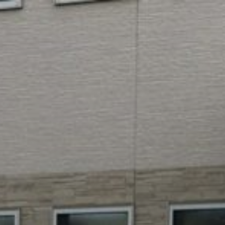
コ
ン
テ
ン
ツ
へ
ス
キ
ッ
プ